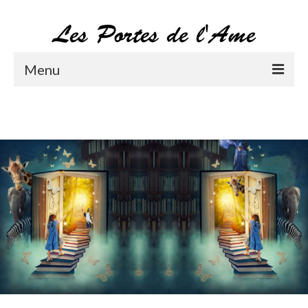
Menu
accueil
Thérapie
Soin énergétique
Magnétisme
Massage
Formation
Qui sommes-nous?
Contact